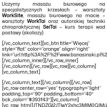
Uczymy masażu biurowego na
specjalistycznych krzesłach – warsztaty
WorkSite
, masażu biurowego na macie –
warsztaty
WorkTai
oraz autorskiej techniki
chiropraktycznej
SeiTai
– kurs terapii wad
postawy (skoliozy).
[/vc_column_text][vc_btn title=”Więcej”
style=”flat” color=”orange” align=”right”
link=”url:http%3A%2F%2Fwww.banasinski.pl%2
[/vc_column_inner][/vc_row_inner]
[/vc_column][/vc_row][vc_row][vc_column]
[vc_column_text]
[/vc_column_text][/vc_column][/vc_row]
[vc_row center_row=”yes” typography=”light”
padding_top=”90″ padding_bottom=”40″
bck_color=”#393f43″][vc_column]
[vc_raw_html]JTNDZGl2JTIwY2xhc3MlM0Q