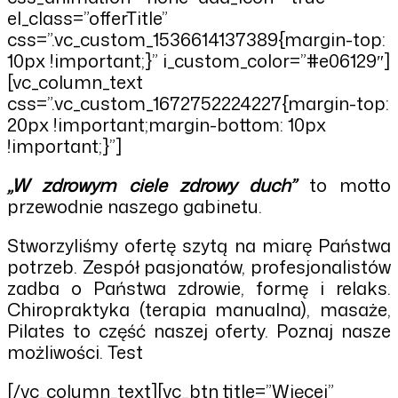
el_class=”offerTitle”
css=”.vc_custom_1536614137389{margin-top:
10px !important;}” i_custom_color=”#e06129″]
[vc_column_text
css=”.vc_custom_1672752224227{margin-top:
20px !important;margin-bottom: 10px
!important;}”]
„W zdrowym ciele zdrowy duch”
to motto
przewodnie naszego gabinetu.
Stworzyliśmy ofertę szytą na miarę Państwa
potrzeb. Zespół pasjonatów, profesjonalistów
zadba o Państwa zdrowie, formę i relaks.
Chiropraktyka (terapia manualna), masaże,
Pilates to część naszej oferty. Poznaj nasze
możliwości. Test
[/vc_column_text][vc_btn title=”Więcej”