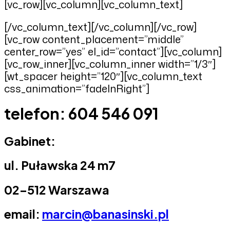
[vc_row][vc_column][vc_column_text]
[/vc_column_text][/vc_column][/vc_row]
[vc_row content_placement=”middle”
center_row=”yes” el_id=”contact”][vc_column]
[vc_row_inner][vc_column_inner width=”1/3″]
[wt_spacer height=”120″][vc_column_text
css_animation=”fadeInRight”]
telefon: 604 546 091
Gabinet:
ul. Puławska 24 m7
02-512 Warszawa
email:
marcin@banasinski.pl