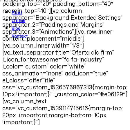
padding_top=”20″ padding_bottom=”40″
margin_top=”-10″][vc_column
Start
separator=”Background Extended Settings”
O mnie
separator_2=”Paddings and Margins”
Blog
separator_3=”Animations”][vc_row_inner
Kontakt
content_placement=”middle”]
[vc_column_inner width=”1/3″]
[vc_text_separator title=”Oferta dla firm”
i_icon_fontawesome=”fa fa-industry”
i_color=”custom” color=”white”
css_animation=”none” add_icon=”true”
el_class=”offerTitle”
css=”.vc_custom_1536576867313{margin-top:
10px !important;}” i_custom_color=”#e06129″]
[vc_column_text
css=”.vc_custom_1539114715616{margin-top:
20px !important;margin-bottom: 10px
!important;}”]