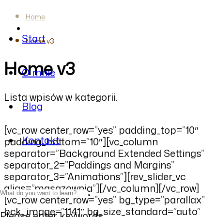
Home
Start
Home v3
Home v3
O mnie
Lista wpisów w kategorii.
Blog
[vc_row center_row=”yes” padding_top=”10″
Kontakt
padding_bottom=”10″][vc_column
separator=”Background Extended Settings”
separator_2=”Paddings and Margins”
separator_3=”Animations”][rev_slider_vc
alias=”masazownia”][/vc_column][/vc_row]
[vc_row center_row=”yes” bg_type=”parallax”
bck_image=”1141″ bg_size_standard=”auto”
Please enter keywords