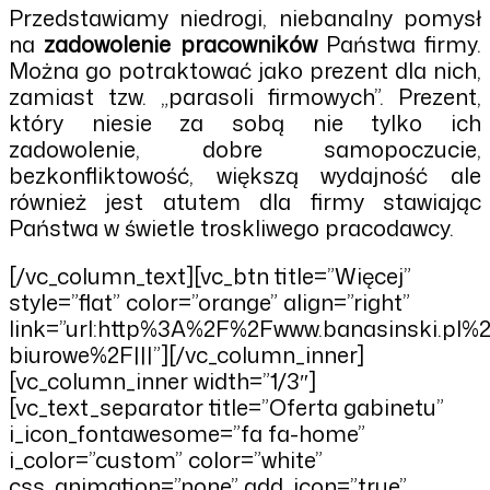
Przedstawiamy niedrogi, niebanalny pomysł
na
zadowolenie pracowników
Państwa firmy.
Można go potraktować jako prezent dla nich,
zamiast tzw. „parasoli firmowych”. Prezent,
który niesie za sobą nie tylko ich
zadowolenie, dobre samopoczucie,
bezkonfliktowość, większą wydajność ale
również jest atutem dla firmy stawiając
Państwa w świetle troskliwego pracodawcy.
[/vc_column_text][vc_btn title=”Więcej”
style=”flat” color=”orange” align=”right”
link=”url:http%3A%2F%2Fwww.banasinski.pl
biurowe%2F|||”][/vc_column_inner]
[vc_column_inner width=”1/3″]
[vc_text_separator title=”Oferta gabinetu”
i_icon_fontawesome=”fa fa-home”
i_color=”custom” color=”white”
css_animation=”none” add_icon=”true”