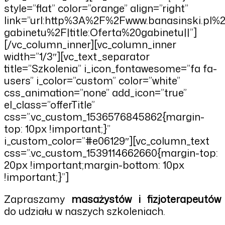
style=”flat” color=”orange” align=”right”
link=”url:http%3A%2F%2Fwww.banasinski.pl%2
gabinetu%2F|title:Oferta%20gabinetu||”]
[/vc_column_inner][vc_column_inner
width=”1/3″][vc_text_separator
title=”Szkolenia” i_icon_fontawesome=”fa fa-
users” i_color=”custom” color=”white”
css_animation=”none” add_icon=”true”
el_class=”offerTitle”
css=”.vc_custom_1536576845862{margin-
top: 10px !important;}”
i_custom_color=”#e06129″][vc_column_text
css=”.vc_custom_1539114662660{margin-top:
20px !important;margin-bottom: 10px
!important;}”]
Zapraszamy
masażystów i fizjoterapeutów
do udziału w naszych szkoleniach.