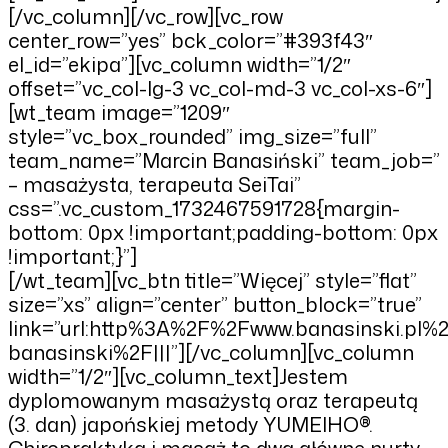
[/vc_column][/vc_row][vc_row
center_row=”yes” bck_color=”#393f43″
el_id=”ekipa”][vc_column width=”1/2″
offset=”vc_col-lg-3 vc_col-md-3 vc_col-xs-6″]
[wt_team image=”1209″
style=”vc_box_rounded” img_size=”full”
team_name=”Marcin Banasiński” team_job=”
– masażysta, terapeuta SeiTai”
css=”.vc_custom_1732467591728{margin-
bottom: 0px !important;padding-bottom: 0px
!important;}”]
[/wt_team][vc_btn title=”Więcej” style=”flat”
size=”xs” align=”center” button_block=”true”
link=”url:http%3A%2F%2Fwww.banasinski.pl%
banasinski%2F|||”][/vc_column][vc_column
width=”1/2″][vc_column_text]Jestem
dyplomowanym masażystą oraz terapeutą
(3. dan) japońskiej metody YUMEIHO®.
Chiropraktyka i masaż to dwa główne nurty,