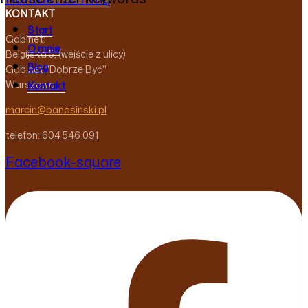
KONTAKT
Start
Gabinet:
O mnie
Belgijska 5, (wejście z ulicy)
Blog
Gabinet "Dobrze Być"
Warszawa
Kontakt
marcin@banasinski.pl
telefon: 604 546 091
Facebook-square