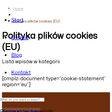
Home
Start
Polityka plików cookies (EU)
Polityka plików cookies
O mnie
(EU)
Blog
Lista wpisów w kategorii.
Kontakt
[cmplz-document type=”cookie-statement”
region=”eu”]
Kontakt ze mną
Please enter keywords