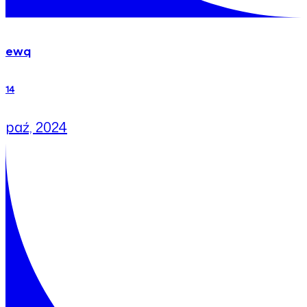
ewq
14
paź, 2024