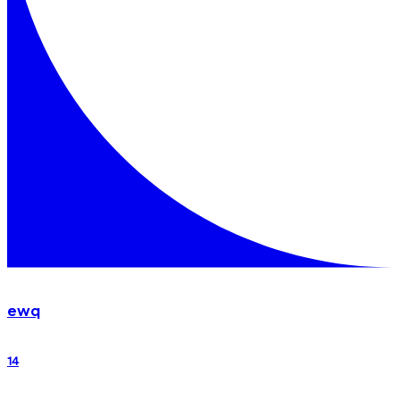
ewq
14