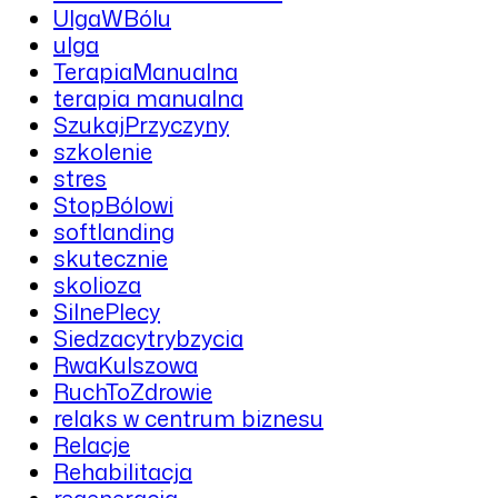
UlgaWBólu
ulga
TerapiaManualna
terapia manualna
SzukajPrzyczyny
szkolenie
stres
StopBólowi
softlanding
skutecznie
skolioza
SilnePlecy
Siedzacytrybzycia
RwaKulszowa
RuchToZdrowie
relaks w centrum biznesu
Relacje
Rehabilitacja
regeneracja