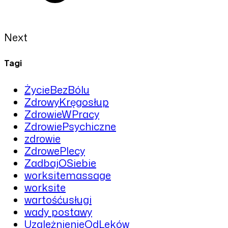
Next
Tagi
ŻycieBezBólu
ZdrowyKręgosłup
ZdrowieWPracy
ZdrowiePsychiczne
zdrowie
ZdrowePlecy
ZadbajOSiebie
worksitemassage
worksite
wartośćusługi
wady postawy
UzależnienieOdLeków