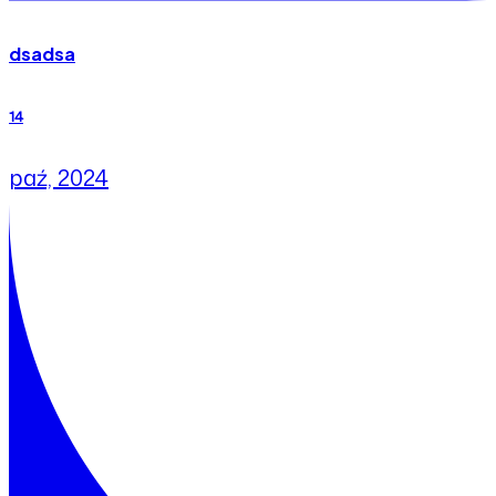
dsadsa
14
paź, 2024