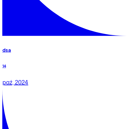
dsa
14
paź, 2024