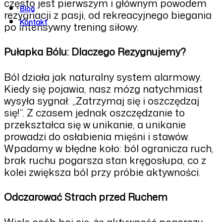
często jest pierwszym i głównym powodem
Blog
rezygnacji z pasji, od rekreacyjnego biegania
Kontakt
po intensywny trening siłowy.
Pułapka Bólu: Dlaczego Rezygnujemy?
Ból działa jak naturalny system alarmowy.
Kiedy się pojawia, nasz mózg natychmiast
wysyła sygnał: „Zatrzymaj się i oszczędzaj
się!”. Z czasem jednak oszczędzanie to
przekształca się w unikanie, a unikanie
prowadzi do osłabienia mięśni i stawów.
Wpadamy w błędne koło: ból ogranicza ruch,
brak ruchu pogarsza stan kręgosłupa, co z
kolei zwiększa ból przy próbie aktywności.
Odczarować Strach przed Ruchem
Wiele osób boi się, że aktywność pogorszy