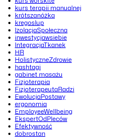
kurs worskite
kurs terapii manualnej
krótszanóżka
kregoslup
IzolacjaSpołeczna
inwestycjawsiebie
IntegracjaTkanek
HR
HolistyczneZdrowie
hashtagi
gabinet masażu
Fizjoterapia
FizjoterapeutaRadzi
EwolucjaPostawy
ergonomia
EmployeeWellbeing
EkspertOdPleców
Efektywność
dobrostan