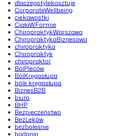
dlaczegotylekosztuje
CorporateWellbeing
ciekawostki
CiałoWFormie
ChiropraktykWarszawa
ChiropraktykaBiznesowa
chiropraktyka
Chiropraktyk
chiropraktor
BólPleców
BólKręgosłupa
bóle kręgosłupa
BiznesB2B
biuro
BHP
Bezpieczeństwo
BezLeków
bezboleśnie
badania