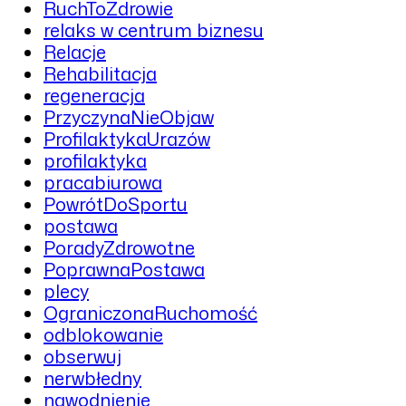
RuchToZdrowie
relaks w centrum biznesu
Relacje
Rehabilitacja
regeneracja
PrzyczynaNieObjaw
ProfilaktykaUrazów
profilaktyka
pracabiurowa
PowrótDoSportu
postawa
PoradyZdrowotne
PoprawnaPostawa
plecy
OgraniczonaRuchomość
odblokowanie
obserwuj
nerwbłedny
nawodnienie