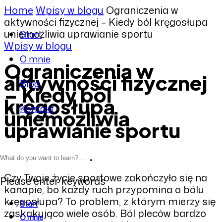
Home
Wpisy w blogu
Ograniczenia w
aktywności fizycznej – Kiedy ból kręgosłupa
uniemożliwia uprawianie sportu
Start
Wpisy w blogu
O mnie
Ograniczenia w
aktywności fizycznej
Blog
– Kiedy ból
kręgosłupa
Kontakt
uniemożliwia
uprawianie sportu
Czy Twoje życie sportowe zakończyło się na
Please enter keywords
kanapie, bo każdy ruch przypomina o bólu
kręgosłupa? To problem, z którym mierzy się
Start
zaskakująco wiele osób. Ból pleców bardzo
O mnie