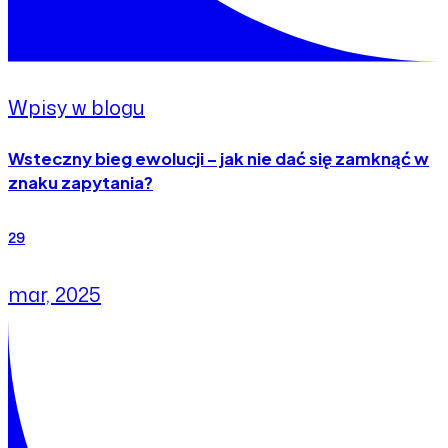
Wpisy w blogu
Wsteczny bieg ewolucji – jak nie dać się zamknąć w
znaku zapytania?
29
mar, 2025