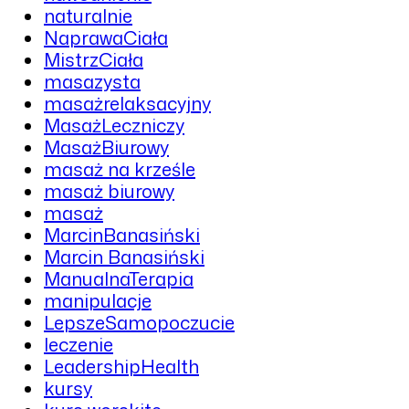
naturalnie
NaprawaCiała
MistrzCiała
masazysta
masażrelaksacyjny
MasażLeczniczy
MasażBiurowy
masaż na krześle
masaż biurowy
masaż
MarcinBanasiński
Marcin Banasiński
ManualnaTerapia
manipulacje
LepszeSamopoczucie
leczenie
LeadershipHealth
kursy