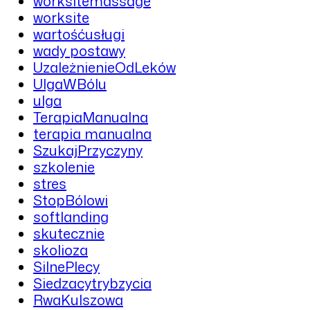
worksitemassage
worksite
wartośćusługi
wady postawy
UzależnienieOdLeków
UlgaWBólu
ulga
TerapiaManualna
terapia manualna
SzukajPrzyczyny
szkolenie
stres
StopBólowi
softlanding
skutecznie
skolioza
SilnePlecy
Siedzacytrybzycia
RwaKulszowa