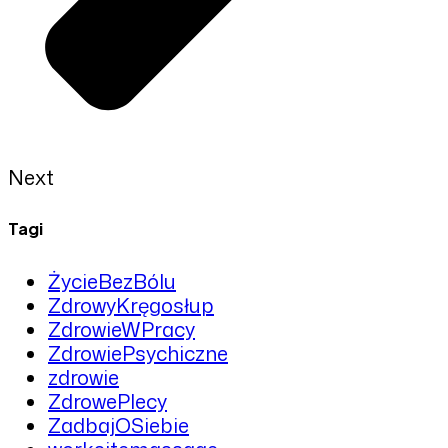
Next
Tagi
ŻycieBezBólu
ZdrowyKręgosłup
ZdrowieWPracy
ZdrowiePsychiczne
zdrowie
ZdrowePlecy
ZadbajOSiebie