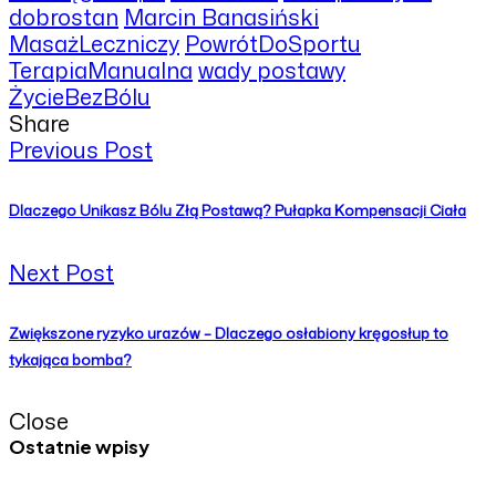
dobrostan
Marcin Banasiński
MasażLeczniczy
PowrótDoSportu
TerapiaManualna
wady postawy
ŻycieBezBólu
Share
Previous Post
Dlaczego Unikasz Bólu Złą Postawą? Pułapka Kompensacji Ciała
Next Post
Zwiększone ryzyko urazów – Dlaczego osłabiony kręgosłup to
tykająca bomba?
Close
Ostatnie wpisy