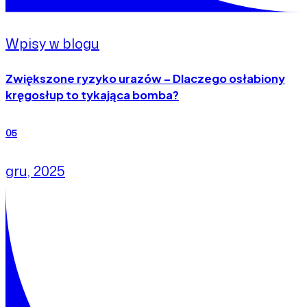
Wpisy w blogu
Zwiększone ryzyko urazów – Dlaczego osłabiony
kręgosłup to tykająca bomba?
05
gru, 2025